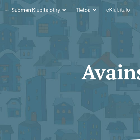
eKlubitalo
Suomen Klubitalot ry
Tietoa
Avain