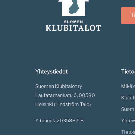
Ti
Yhteystiedot
Tieto
Suomen Klubitalot ry
Mikä o
Lautatarhankatu 6, 00580
Klubi
Helsinki (Lindström Talo)
Suome
Y-tunnus: 2035887-8
Yhtey
Tieto