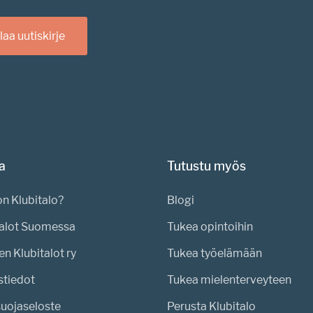
laa uutiskirje
a
Tutustu myös
n Klubitalo?
Blogi
talot Suomessa
Tukea opintoihin
n Klubitalot ry
Tukea työelämään
stiedot
Tukea mielenterveyteen
suojaseloste
Perusta Klubitalo