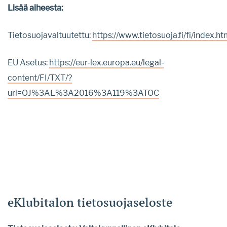
Lisää aiheesta:
Tietosuojavaltuutettu:
https://www.tietosuoja.fi/fi/index.ht
EU Asetus:
https://eur-lex.europa.eu/legal-
content/FI/TXT/?
uri=OJ%3AL%3A2016%3A119%3ATOC
eKlubitalon tietosuojaseloste