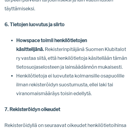
täyttämiseksi.
6. Tietojen luovutus ja siirto
Howspace toimii henkilötietojen
käsittelijänä.
Rekisterinpitäjänä Suomen Klubitalot
ry vastaa siitä, että henkilötietoja käsitellään tämän
tietosuojaselosteen ja lainsäädännön mukaisesti.
Henkilötietoja ei luovuteta kolmansille osapuolille
ilman rekisteröidyn suostumusta, ellei laki tai
viranomaismääräys toisin edellytä.
7. Rekisteröidyn oikeudet
Rekisteröidyllä on seuraavat oikeudet henkilötietoihinsa