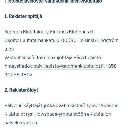
Tietosuojaseloste: Valtakunnallinen eKlubitalo
1. Rekisterinpitäjä
Suomen Klubitalot ry, Finlands Klubbhus rf
Osoite: Lautatarhankatu 6, 00580 Helsinki (Lindström
talo)
Vastuuhenkilö: Toiminnanjohtaja Päivi Lepistö
Yhteystiedot:
paivi.lepisto@suomenklubitalot.fi
, +358
44 238 4802
2. Rekisteröidyt
Palvelun käyttäjät, jotka ovat rekisteröityneet Suomen
Klubitalot ry:n Howspace-ympäristöön eKlubitalon
palvelua varten.