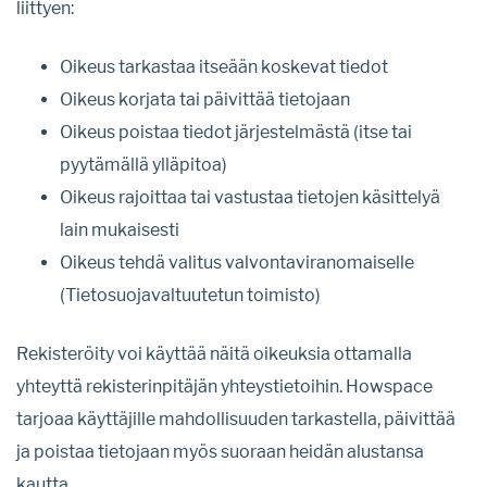
liittyen:
Oikeus tarkastaa itseään koskevat tiedot
Oikeus korjata tai päivittää tietojaan
Oikeus poistaa tiedot järjestelmästä (itse tai
pyytämällä ylläpitoa)
Oikeus rajoittaa tai vastustaa tietojen käsittelyä
lain mukaisesti
Oikeus tehdä valitus valvontaviranomaiselle
(Tietosuojavaltuutetun toimisto)
Rekisteröity voi käyttää näitä oikeuksia ottamalla
yhteyttä rekisterinpitäjän yhteystietoihin. Howspace
tarjoaa käyttäjille mahdollisuuden tarkastella, päivittää
ja poistaa tietojaan myös suoraan heidän alustansa
kautta.