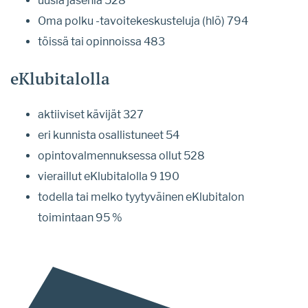
uusia jäseniä 528
Oma polku -tavoitekeskusteluja (hlö) 794
töissä tai opinnoissa 483
eKlubitalolla
aktiiviset kävijät 327
eri kunnista osallistuneet 54
opintovalmennuksessa ollut 528
vieraillut eKlubitalolla 9 190
todella tai melko tyytyväinen eKlubitalon
toimintaan 95 %