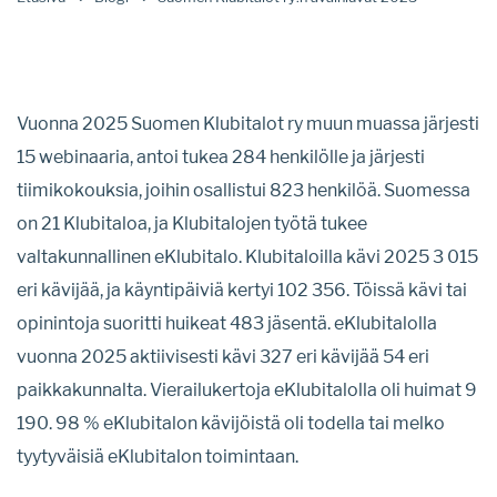
Vuonna 2025 Suomen Klubitalot ry muun muassa järjesti
15 webinaaria, antoi tukea 284 henkilölle ja järjesti
tiimikokouksia, joihin osallistui 823 henkilöä. Suomessa
on 21 Klubitaloa, ja Klubitalojen työtä tukee
valtakunnallinen eKlubitalo. Klubitaloilla kävi 2025 3 015
eri kävijää, ja käyntipäiviä kertyi 102 356. Töissä kävi tai
opinintoja suoritti huikeat 483 jäsentä. eKlubitalolla
vuonna 2025 aktiivisesti kävi 327 eri kävijää 54 eri
paikkakunnalta. Vierailukertoja eKlubitalolla oli huimat 9
190. 98 % eKlubitalon kävijöistä oli todella tai melko
tyytyväisiä eKlubitalon toimintaan.