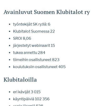
Avainluvut Suomen Klubitalot ry
työntekijät SK ry:llä: 6
Klubitalot Suomessa 22
SROI 8,06
järjestetyt webinaarit 15
tukea annettu 284
tiimeihin osallistuneet 823
koulutuksiin osallistuneet 405
Klubitaloilla
eri kävijät 3 015
käyntipäiviä 102 356