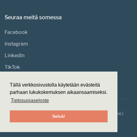
Seuraa meitä somessa
Facebook
Instagram
LinkedIn
TikTok
Tällä verkkosivustolla käytetään evästeitä
parhaan lukukokemuksen aikaansaamiseksi.
Tietosuojaseloste
© 2026
Suomen Klubitalot.
Made with ❤ by
Web-veistämö
|
Selvä!
Tietosuojaseloste