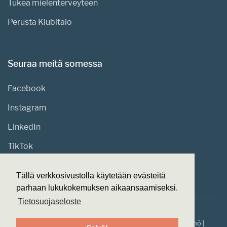
Tukea mielenterveyteen
Perusta Klubitalo
Seuraa meitä somessa
Facebook
Instagram
LinkedIn
TikTok
Tällä verkkosivustolla käytetään evästeitä
parhaan lukukokemuksen aikaansaamiseksi.
Tietosuojaseloste
© 2026
Suomen Klubitalot.
Made with ❤ by
Web-veistämö
|