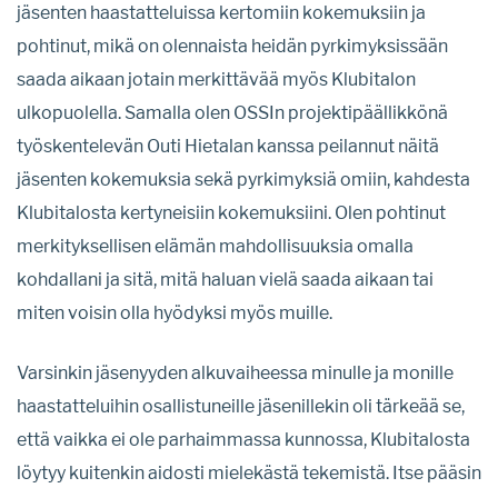
jäsenten haastatteluissa kertomiin kokemuksiin ja
pohtinut, mikä on olennaista heidän pyrkimyksissään
saada aikaan jotain merkittävää myös Klubitalon
ulkopuolella. Samalla olen OSSIn projektipäällikkönä
työskentelevän Outi Hietalan kanssa peilannut näitä
jäsenten kokemuksia sekä pyrkimyksiä omiin, kahdesta
Klubitalosta kertyneisiin kokemuksiini. Olen pohtinut
merkityksellisen elämän mahdollisuuksia omalla
kohdallani ja sitä, mitä haluan vielä saada aikaan tai
miten voisin olla hyödyksi myös muille.
Varsinkin jäsenyyden alkuvaiheessa minulle ja monille
haastatteluihin osallistuneille jäsenillekin oli tärkeää se,
että vaikka ei ole parhaimmassa kunnossa, Klubitalosta
löytyy kuitenkin aidosti mielekästä tekemistä. Itse pääsin