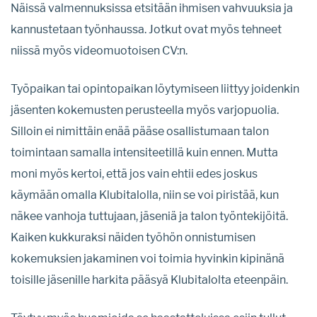
Näissä valmennuksissa etsitään ihmisen vahvuuksia ja
kannustetaan työnhaussa. Jotkut ovat myös tehneet
niissä myös videomuotoisen CV:n.
Työpaikan tai opintopaikan löytymiseen liittyy joidenkin
jäsenten kokemusten perusteella myös varjopuolia.
Silloin ei nimittäin enää pääse osallistumaan talon
toimintaan samalla intensiteetillä kuin ennen. Mutta
moni myös kertoi, että jos vain ehtii edes joskus
käymään omalla Klubitalolla, niin se voi piristää, kun
näkee vanhoja tuttujaan, jäseniä ja talon työntekijöitä.
Kaiken kukkuraksi näiden työhön onnistumisen
kokemuksien jakaminen voi toimia hyvinkin kipinänä
toisille jäsenille harkita pääsyä Klubitalolta eteenpäin.