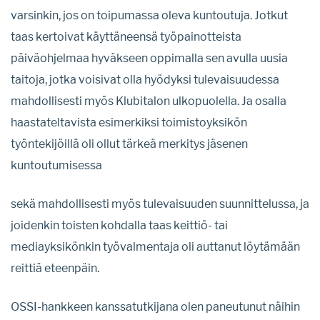
varsinkin, jos on toipumassa oleva kuntoutuja. Jotkut
taas kertoivat käyttäneensä työpainotteista
päiväohjelmaa hyväkseen oppimalla sen avulla uusia
taitoja, jotka voisivat olla hyödyksi tulevaisuudessa
mahdollisesti myös Klubitalon ulkopuolella. Ja osalla
haastateltavista esimerkiksi toimistoyksikön
työntekijöillä oli ollut tärkeä merkitys jäsenen
kuntoutumisessa
sekä mahdollisesti myös tulevaisuuden suunnittelussa, ja
joidenkin toisten kohdalla taas keittiö- tai
mediayksikönkin työvalmentaja oli auttanut löytämään
reittiä eteenpäin.
OSSI-hankkeen kanssatutkijana olen paneutunut näihin