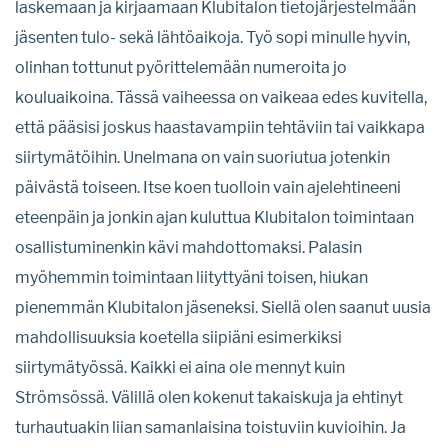
laskemaan ja kirjaamaan Klubitalon tietojärjestelmään
jäsenten tulo- sekä lähtöaikoja. Työ sopi minulle hyvin,
olinhan tottunut pyörittelemään numeroita jo
kouluaikoina. Tässä vaiheessa on vaikeaa edes kuvitella,
että pääsisi joskus haastavampiin tehtäviin tai vaikkapa
siirtymätöihin. Unelmana on vain suoriutua jotenkin
päivästä toiseen. Itse koen tuolloin vain ajelehtineeni
eteenpäin ja jonkin ajan kuluttua Klubitalon toimintaan
osallistuminenkin kävi mahdottomaksi. Palasin
myöhemmin toimintaan liityttyäni toisen, hiukan
pienemmän Klubitalon jäseneksi. Siellä olen saanut uusia
mahdollisuuksia koetella siipiäni esimerkiksi
siirtymätyössä. Kaikki ei aina ole mennyt kuin
Strömsössä. Välillä olen kokenut takaiskuja ja ehtinyt
turhautuakin liian samanlaisina toistuviin kuvioihin. Ja