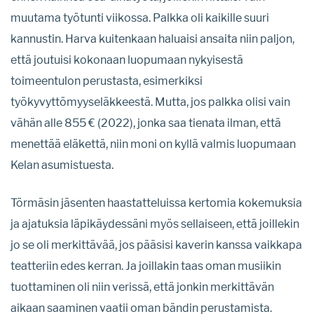
muutama työtunti viikossa. Palkka oli kaikille suuri
kannustin. Harva kuitenkaan haluaisi ansaita niin paljon,
että joutuisi kokonaan luopumaan nykyisestä
toimeentulon perustasta, esimerkiksi
työkyvyttömyyseläkkeestä. Mutta, jos palkka olisi vain
vähän alle 855 € (2022), jonka saa tienata ilman, että
menettää eläkettä, niin moni on kyllä valmis luopumaan
Kelan asumistuesta.
Törmäsin jäsenten haastatteluissa kertomia kokemuksia
ja ajatuksia läpikäydessäni myös sellaiseen, että joillekin
jo se oli merkittävää, jos pääsisi kaverin kanssa vaikkapa
teatteriin edes kerran. Ja joillakin taas oman musiikin
tuottaminen oli niin verissä, että jonkin merkittävän
aikaan saaminen vaatii oman bändin perustamista.