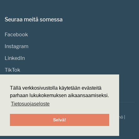
Seuraa meitä somessa
Facebook
Instagram
LinkedIn
TikTok
Tällä verkkosivustolla käytetään evästeitä
parhaan lukukokemuksen aikaansaamiseksi.
Tietosuojaseloste
© 2026
Suomen Klubitalot.
Made with ❤ by
Web-veistämö
|
Selvä!
Tietosuojaseloste