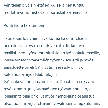
Vähitellen oivalsin, että kaikki sellainen tuntuu
merkittävältä, mistä vain itse uskaltaa haaveilla.
Kohti työtä tai opintoja
Työpaikan löytyminen vaikuttaa haastattelujen
perusteella olevan usein kiven alla. Jotkut ovat
osallistuneet työvoimatoimistojen työnhakukursseille,
joissa autetaan tekemään työnhakukirjeitä ja myös
ansioluettelon eli CV:n laatimisessa. Monilla oli
kokemusta myös Klubitalojen
työnhakuvalmennuskursseista. Opastusta on saatu
myös opinto- ja työyksiköiden työvalmentajilta, ja
joillakin taloilla on ollut myös mahdollista osallistua
ulkopuolelta järjestettäviin työvalmennustapahtumiin.