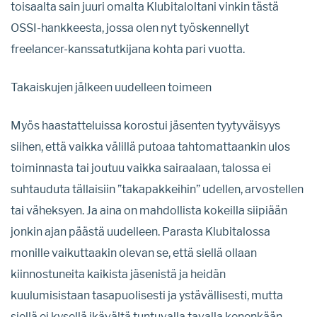
toisaalta sain juuri omalta Klubitaloltani vinkin tästä
OSSI-hankkeesta, jossa olen nyt työskennellyt
freelancer-kanssatutkijana kohta pari vuotta.
Takaiskujen jälkeen uudelleen toimeen
Myös haastatteluissa korostui jäsenten tyytyväisyys
siihen, että vaikka välillä putoaa tahtomattaankin ulos
toiminnasta tai joutuu vaikka sairaalaan, talossa ei
suhtauduta tällaisiin ”takapakkeihin” udellen, arvostellen
tai väheksyen. Ja aina on mahdollista kokeilla siipiään
jonkin ajan päästä uudelleen. Parasta Klubitalossa
monille vaikuttaakin olevan se, että siellä ollaan
kiinnostuneita kaikista jäsenistä ja heidän
kuulumisistaan tasapuolisesti ja ystävällisesti, mutta
siellä ei kysellä ikävältä tuntuvalla tavalla kenenkään