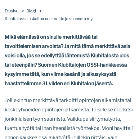
Etusivu
Blogi
Klubitalossa uskaltaa unelmoida ja suunnata myös talon ulkopuolelle
Mikä elämässä on sinulle merkittävää tai
tavoittelemisen arvoista? Ja mitä tämä merkittävä asia
voisi olla, jos se edellyttää lähtemistä Klubitalosta ulos
tai eteenpäin? Suomen Klubitalojen OSSI-hankkeessa
kysyimme tätä, kun viime kesänä ja alkusyksystä
haastattelimme 31 viiden eri Klubitalon jäsentä.
Joillekin tuo merkittävä tarkoitti opintojen alkamista tai
keskeytyneiden opintojen jatkamista. Toisille se merkitsi
jonkinlaisen työn saamista. Vaikkapa siirtymätyötä,
tuettua työtä tai ihan itsenäistä työntekoa. Moni havitteli
ennen kaikkea osa-aikatyötä, joillekin riittäisi vain