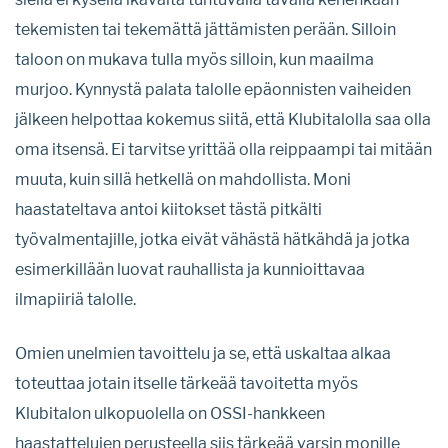
tekemisten tai tekemättä jättämisten perään. Silloin
taloon on mukava tulla myös silloin, kun maailma
murjoo. Kynnystä palata talolle epäonnisten vaiheiden
jälkeen helpottaa kokemus siitä, että Klubitalolla saa olla
oma itsensä. Ei tarvitse yrittää olla reippaampi tai mitään
muuta, kuin sillä hetkellä on mahdollista. Moni
haastateltava antoi kiitokset tästä pitkälti
työvalmentajille, jotka eivät vähästä hätkähdä ja jotka
esimerkillään luovat rauhallista ja kunnioittavaa
ilmapiiriä talolle.
Omien unelmien tavoittelu ja se, että uskaltaa alkaa
toteuttaa jotain itselle tärkeää tavoitetta myös
Klubitalon ulkopuolella on OSSI-hankkeen
haastattelujen perusteella siis tärkeää varsin monille