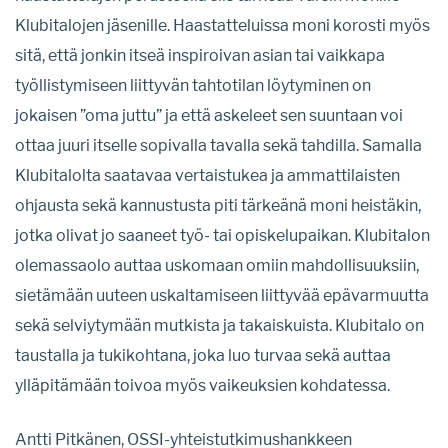
Klubitalojen jäsenille. Haastatteluissa moni korosti myös
sitä, että jonkin itseä inspiroivan asian tai vaikkapa
työllistymiseen liittyvän tahtotilan löytyminen on
jokaisen ”oma juttu” ja että askeleet sen suuntaan voi
ottaa juuri itselle sopivalla tavalla sekä tahdilla. Samalla
Klubitalolta saatavaa vertaistukea ja ammattilaisten
ohjausta sekä kannustusta piti tärkeänä moni heistäkin,
jotka olivat jo saaneet työ- tai opiskelupaikan. Klubitalon
olemassaolo auttaa uskomaan omiin mahdollisuuksiin,
sietämään uuteen uskaltamiseen liittyvää epävarmuutta
sekä selviytymään mutkista ja takaiskuista. Klubitalo on
taustalla ja tukikohtana, joka luo turvaa sekä auttaa
ylläpitämään toivoa myös vaikeuksien kohdatessa.
Antti Pitkänen, OSSI-yhteistutkimushankkeen