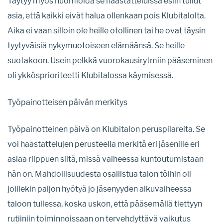
Täytyy myös huomioida se haastatteluissa esiin tullut
asia, että kaikki eivät halua ollenkaan pois Klubitalolta.
Aika ei vaan silloin ole heille otollinen tai he ovat täysin
tyytyväisiä nykymuotoiseen elämäänsä. Se heille
suotakoon. Usein pelkkä vuorokausirytmiin pääseminen
oli ykkösprioriteetti Klubitalossa käymisessä.
Työpainotteisen päivän merkitys
Työpainotteinen päivä on Klubitalon peruspilareita. Se
voi haastattelujen perusteella merkitä eri jäsenille eri
asiaa riippuen siitä, missä vaiheessa kuntoutumistaan
hän on. Mahdollisuudesta osallistua talon töihin oli
joillekin paljon hyötyä jo jäsenyyden alkuvaiheessa
taloon tullessa, koska uskon, että pääsemällä tiettyyn
rutiiniin toiminnoissaan on tervehdyttävä vaikutus