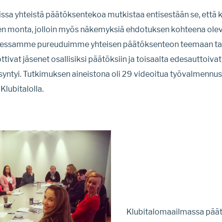
issa yhteistä päätöksentekoa mutkistaa entisestään se, että k
en monta, jolloin myös näkemyksiä ehdotuksen kohteena olev
ksessamme pureuduimme yhteisen päätöksenteon teemaan tar
ivat jäsenet osallisiksi päätöksiin ja toisaalta edesauttoivat s
 syntyi. Tutkimuksen aineistona oli 29 videoitua työvalmenn
Klubitalolla.
Klubitalomaailmassa pää