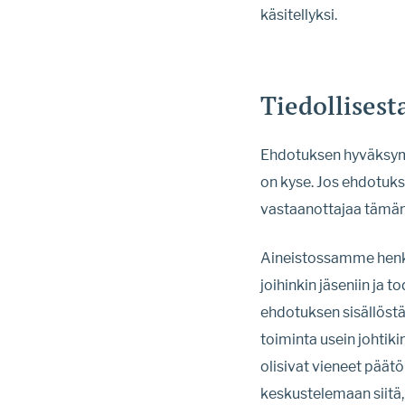
käsitellyksi.
Tiedollises
Ehdotuksen hyväksymi
on kyse. Jos ehdotuks
vastaanottajaa tämän 
Aineistossamme henkil
joihinkin jäseniin ja 
ehdotuksen sisällöst
toiminta usein johtik
olisivat vieneet päät
keskustelemaan siitä, 