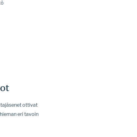
tö
ot
ntajäsenet ottivat
hieman eri tavoin