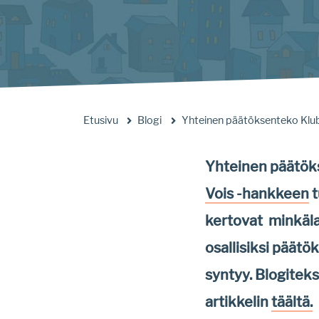
Etusivu
Blogi
Yhteinen päätöksenteko Klubi
Yhteinen päätöks
Vois -hankkeen
t
kertovat minkäla
osallisiksi päätö
syntyy. Blogiteks
artikkelin
täältä.