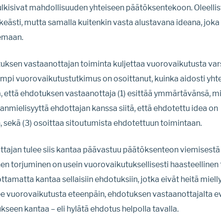
sulkisivat mahdollisuuden yhteiseen päätöksentekoon. Oleellis
lkeästi, mutta samalla kuitenkin vasta alustavana ideana, jok
lemaan.
uksen vastaanottajan toiminta kuljettaa vuorovaikutusta vars
empi vuorovaikutustutkimus on osoittanut, kuinka aidosti yh
, että ehdotuksen vastaanottaja (1) esittää ymmärtävänsä, 
anmielisyyttä ehdottajan kanssa siitä, että ehdotettu idea on
 sekä (3) osoittaa sitoutumista ehdotettuun toimintaan.
tajan tulee siis kantaa päävastuu päätöksenteon viemisestä
n torjuminen on usein vuorovaikutuksellisesti haasteellinen 
ottamatta kantaa sellaisiin ehdotuksiin, jotka eivät heitä mielly
skee vuorovaikutusta eteenpäin, ehdotuksen vastaanottajalta 
seen kantaa – eli hylätä ehdotus helpolla tavalla.