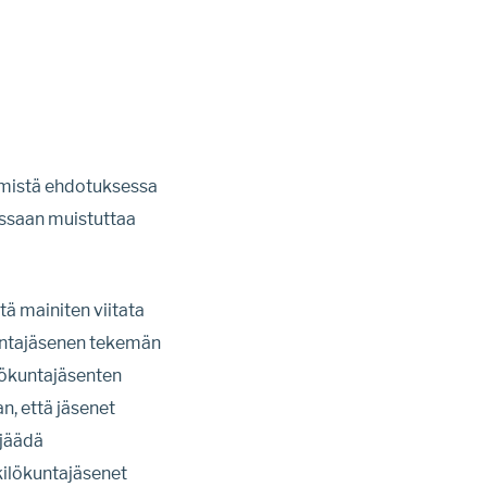
 mistä ehdotuksessa
essaan muistuttaa
ä mainiten viitata
ökuntajäsenen tekemän
lökuntajäsenten
n, että jäsenet
 jäädä
nkilökuntajäsenet