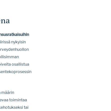
ena
susratkaisuihin
rissä nykyisin
 terveydenhuollon
ollisimman
iveita osallistua
ksentekoprosessin
n määrin
levaa toimintaa
 kehotukseksi tai