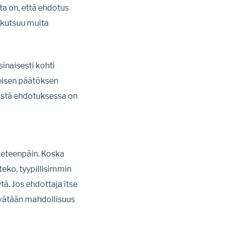
ta on, että ehdotus
a kutsuu muita
inaisesti kohti
teisen päätöksen
mistä ehdotuksessa on
 eteenpäin. Koska
teko, tyypillisimmin
tä. Jos ehdottaja itse
evätään mahdollisuus