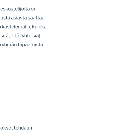
eskustelijoita on
asta asiasta saattaa
kastelemalla, kuinka
itä, että (yhteisiä)
usryhmän tapaamista
tökset tehdään