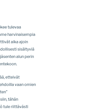
ekee tulevaa
amme harvinaisempia
tivät aika ajoin
llisesti sisältyviä
jäsenten alun perin
sentekoon.
ä, etteivät
 ehdoilla vaan omien
sten”
iin, tähän
 tule riittävästi