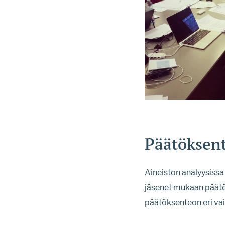
Päätöksen
Aineiston analyysissa
jäsenet mukaan päätö
päätöksenteon eri vai