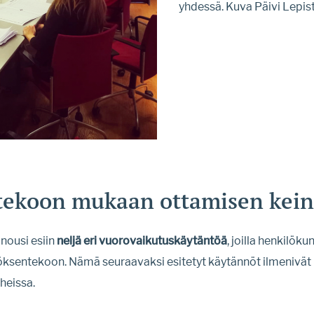
yhdessä. Kuva Päivi Lepis
tekoon mukaan ottamisen kein
 nousi esiin
neljä eri vuorovaikutuskäytäntöä
, joilla henkilöku
ksentekoon. Nämä seuraavaksi esitetyt käytännöt ilmenivät 
heissa.