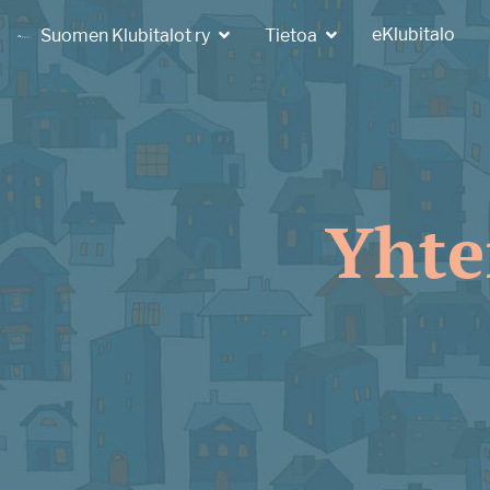
eKlubitalo
Suomen Klubitalot ry
Tietoa
Yhte