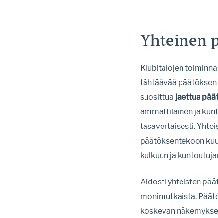
Yhteinen 
Klubitalojen toiminna
tähtäävää päätöksente
suosittua
jaettua pää
ammattilainen ja kun
tasavertaisesti. Yhtei
päätöksentekoon kuul
kulkuun ja kuntoutuja
Aidosti yhteisten pää
monimutkaista. Päätök
koskevan näkemyksen