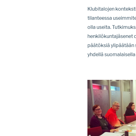
Klubitalojen kontekst
tilanteessa useimmit
olla useita. Tutkimu
henkilökuntajäsenet ott
päätöksiä ylipäätään
yhdellä suomalaisella 