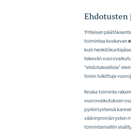
Ehdotusten 
Yhteisen päätöksenteo
toimintaa koskevan
e
kuin henkilökuntajäse
tekevän vuorovaikutuk
“ehdotuksellisia” ele
toisin tulkittuja vuo
Koska toiminta rakent
vuorovaikutuksen osal
pyrkimystensä kannalta
väärinymmärrysten my
toimintamalliin sisält