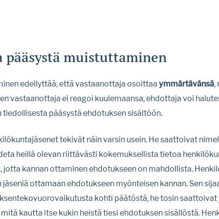
ta pääsystä muistuttaminen
nen edellyttää, että vastaanottaja osoittaa
ymmärtävänsä
,
en vastaanottaja ei reagoi kuulemaansa, ehdottaja voi halut
tiedollisesta pääsystä ehdotuksen sisältöön.
ökuntajäsenet tekivät näin varsin usein. He saattoivat nimelt
todeta heillä olevan riittävästi kokemuksellista tietoa henkil
ä, jotta kannan ottaminen ehdotukseen on mahdollista. Henki
in jäseniä ottamaan ehdotukseen myönteisen kannan. Sen sijaa
öksentekovuorovaikutusta kohti päätöstä, he tosin saattoivat
mitä kautta itse kukin heistä tiesi ehdotuksen sisällöstä. He