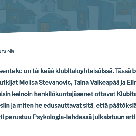
talolla
enteko on tärkeää klubitaloyhteisöissä. Tässä b
utkijat Melisa Stevanovic, Taina Valkeapää ja El
isin keinoin henkilökuntajäsenet ottavat Klubit
ksiin ja miten he edusauttavat sitä, että päätöksi
ti perustuu Psykologia-lehdessä julkaistuun arti