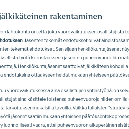
jälkikäteinen rakentaminen
n lähtökohta on, että joku vuorovaikutuksen osallistujista t
hdotuksen
. Jäsenten tekemät ehdotukset olivat aineistoss
nten tekemät ehdotukset. Sen sijaan henkilökuntajäsenet näyt
sellista työtä korostaakseen jäsenten puheenvuoroihin mahdo
menttejä. Henkilökuntajäsenet saattoivat jälkikäteen kohdella 
roja ehdotuksina ottaakseen heidät mukaan yhteiseen päätök
uu vuorovaikutuksessa aina osallistujien yhteistyönä, on selvä
listujat aina käsittele toistensa puheenvuoroja niiden omilla
 tarkoituksenmukaisilla tavoilla. Vaikka tällaisten “strategi
ötä jäsenet saatiin mukaan yhteiseen päätöksentekoprosess
yy luonnollisesti vaara, ettei puheenvuoron alkuperäinen sisältö