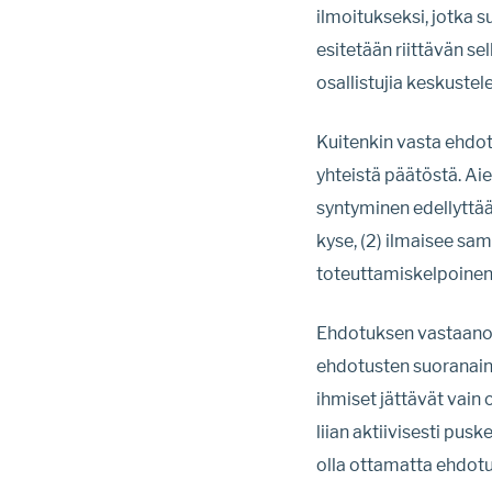
ilmoitukseksi, jotka 
esitetään riittävän se
osallistujia keskuste
Kuitenkin vasta ehdot
yhteistä päätöstä. Ai
syntyminen edellyttää
kyse, (2) ilmaisee sam
toteuttamiskelpoinen,
Ehdotuksen vastaanot
ehdotusten suoranaine
ihmiset jättävät vain 
liian aktiivisesti pu
olla ottamatta ehdotuk