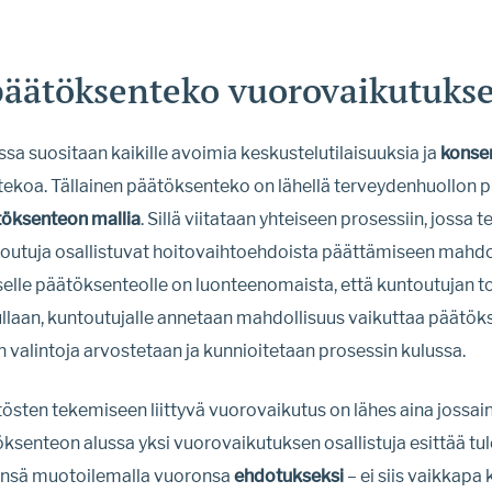
päätöksenteko vuorovaikutuks
ssa suositaan kaikille avoimia keskustelutilaisuuksia ja
konsen
koa. Tällainen päätöksenteko on lähellä terveydenhuollon pii
töksenteon mallia
. Sillä viitataan yhteiseen prosessiin, jossa
toutuja osallistuvat hoitovaihtoehdoista päättämiseen mahd
selle päätöksenteolle on luonteenomaista, että kuntoutujan to
laan, kuntoutujalle annetaan mahdollisuus vaikuttaa päätö
n valintoja arvostetaan ja kunnioitetaan prosessin kulussa.
tösten tekemiseen liittyvä vuorovaikutus on lähes aina jossai
senteon alussa yksi vuorovaikutuksen osallistuja esittää tu
sä muotoilemalla vuoronsa
ehdotukseksi
– ei siis vaikkapa