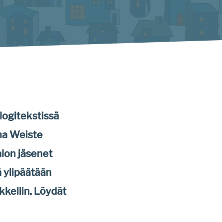
logitekstissä
ina Weiste
alon jäsenet
ä ylipäätään
kkeliin. Löydät