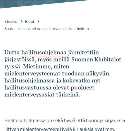
Etusivu
Blogi
Suuret leikkaukset sosiaaliturvaan heikentävät mielen hyvinvointia
Uutta
hallitusohjelmaa
jännitettiin
järjestöissä, myös meillä Suomen Klubitalot
ry:ssä. Mietimme, miten
mielenterveysteemat tuodaan näkyviin
hallitusohjelmassa ja kokevatko nyt
hallitusvastuussa olevat puolueet
mielenterveysasiat tärkeinä.
Hallitusohjelmassa on sekä hyviä että huonoja kirjauksia
liittyen mielenterveyteen: Hyviä kirjauksia ovat mm.