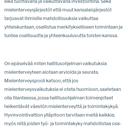
eikä tuottavana ja vaikuttavana investointina. Sekä
mielenterveysjärjestöt että muut kansalaisjärjestöt
tarjoavat ihmisille mahdollisuuksia vaikuttaa
yhteiskuntaan, osallistua merkitykselliseen toimintaan ja
tuntea osallisuutta ja yhteenkuuluvutta toisten kanssa.
On epäselvää miten hallitusohjelman vaikutuksia
mielenterveyteen aiotaan arvioida ja seurata.
Mielenterveyspooli katsoo, että jos
mielenterveysvaikutuksia ei oteta huomioon, saatetaan
olla tilanteessa, jossa hallitusohjelman toimenpiteet
heikentävät väestön mielenterveyttä ja toimintakykyä.
Hyvinvointivaltion ylläpitoon tarvitaan meitä kaikkia;
myös niitä joiden työ- ja toimintakyky mahdollistaa osa-